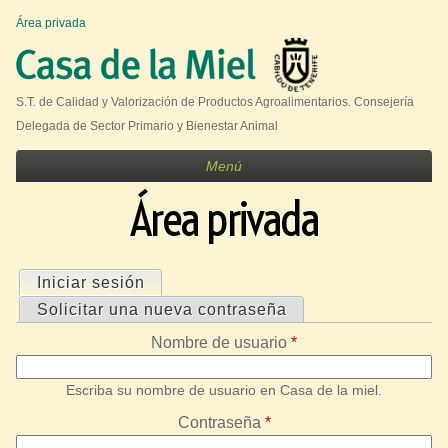
Jump to navigation
Área privada
U
s
e
S.T. de Calidad y Valorización de Productos Agroalimentarios. Consejería
r
Delegada de Sector Primario y Bienestar Animal
m
Menú
e
Área privada
n
u
Iniciar sesión
(solapa activa)
S
Solicitar una nueva contraseña
o
Nombre de usuario
*
l
a
Escriba su nombre de usuario en Casa de la miel.
p
Contraseña
*