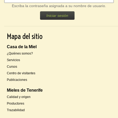
a
s
Escriba la contraseña asignada a su nombre de usuario.
p
r
i
Mapa del sitio
n
c
Casa de la Miel
i
¿Quiénes somos?
p
Servicios
a
Cursos
l
Centro de visitantes
e
Publicaciones
s
Mieles de Tenerife
Calidad y origen
Productores
Trazabilidad