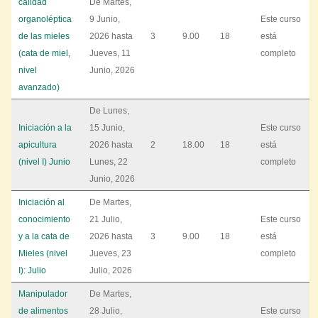
calidad
De
Martes,
organoléptica
9 Junio,
Este curso
de las mieles
2026
hasta
3
9.00
18
está
(cata de miel,
Jueves, 11
completo
nivel
Junio, 2026
avanzado)
De
Lunes,
Iniciación a la
15 Junio,
Este curso
apicultura
2026
hasta
2
18.00
18
está
(nivel I) Junio
Lunes, 22
completo
Junio, 2026
Iniciación al
De
Martes,
conocimiento
21 Julio,
Este curso
y a la cata de
2026
hasta
3
9.00
18
está
Mieles (nivel
Jueves, 23
completo
I): Julio
Julio, 2026
Manipulador
De
Martes,
de alimentos
28 Julio,
Este curso