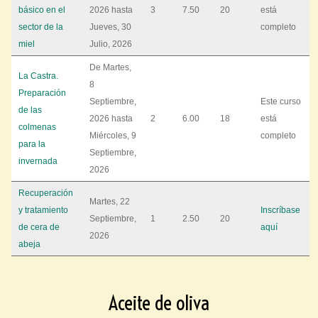
básico en el
2026
hasta
3
7.50
20
está
sector de la
Jueves, 30
completo
miel
Julio, 2026
De
Martes,
La Castra.
8
Preparación
Septiembre,
Este curso
de las
2026
hasta
2
6.00
18
está
colmenas
Miércoles, 9
completo
para la
Septiembre,
invernada
2026
Recuperación
Martes, 22
y tratamiento
Inscríbase
Septiembre,
1
2.50
20
de cera de
aquí
2026
abeja
Aceite de oliva