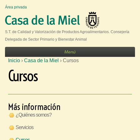
Jump to navigation
Área privada
U
s
e
S.T. de Calidad y Valorización de Productos Agroalimentarios. Consejería
r
Delegada de Sector Primario y Bienestar Animal
m
Menú
e
Inicio
›
Casa de la Miel
›
Cursos
n
S
Cursos
u
e
e
n
c
Más información
u
¿Quiénes somos?
e
Servicios
n
t
Cursos