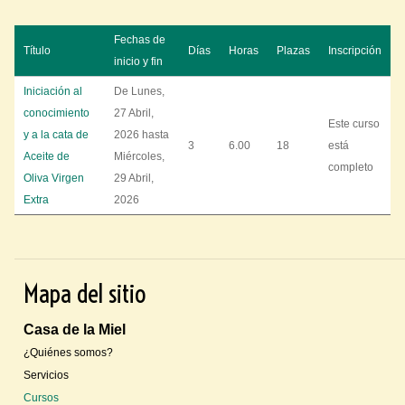
Fechas de
Título
Días
Horas
Plazas
Inscripción
inicio y fin
Iniciación al
De
Lunes,
conocimiento
27 Abril,
Este curso
y a la cata de
2026
hasta
3
6.00
18
está
Aceite de
Miércoles,
completo
Oliva Virgen
29 Abril,
Extra
2026
Mapa del sitio
Casa de la Miel
¿Quiénes somos?
Servicios
Cursos