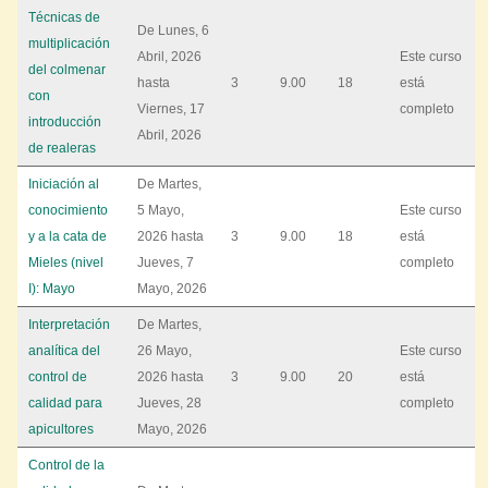
Técnicas de
De
Lunes, 6
multiplicación
Abril, 2026
Este curso
del colmenar
hasta
3
9.00
18
está
con
Viernes, 17
completo
introducción
Abril, 2026
de realeras
Iniciación al
De
Martes,
conocimiento
5 Mayo,
Este curso
y a la cata de
2026
hasta
3
9.00
18
está
Mieles (nivel
Jueves, 7
completo
I): Mayo
Mayo, 2026
Interpretación
De
Martes,
analítica del
26 Mayo,
Este curso
control de
2026
hasta
3
9.00
20
está
calidad para
Jueves, 28
completo
apicultores
Mayo, 2026
Control de la