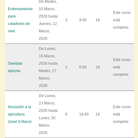
De
Martes,
Entrenamiento
10 Marzo,
Este curso
para
2026
hasta
3
9.00
18
está
catadores de
Jueves, 12
completo
miel
Marzo,
2026
De
Lunes,
16 Marzo,
Este curso
Sanidad
2026
hasta
2
6.00
18
está
apícola
Martes, 17
completo
Marzo,
2026
De
Lunes,
23 Marzo,
Iniciación a la
Este curso
2026
hasta
apicultura
6
18.00
18
está
Lunes, 30
(nivel I) Marzo
completo
Marzo,
2026