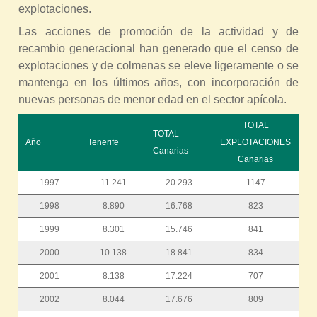
explotaciones.
Las acciones de promoción de la actividad y de
recambio generacional han generado que el censo de
explotaciones y de colmenas se eleve ligeramente o se
mantenga en los últimos años, con incorporación de
nuevas personas de menor edad en el sector apícola.
TOTAL
TOTAL
Año
Tenerife
EXPLOTACIONES
Canarias
Canarias
1997
11.241
20.293
1147
1998
8.890
16.768
823
1999
8.301
15.746
841
2000
10.138
18.841
834
2001
8.138
17.224
707
2002
8.044
17.676
809