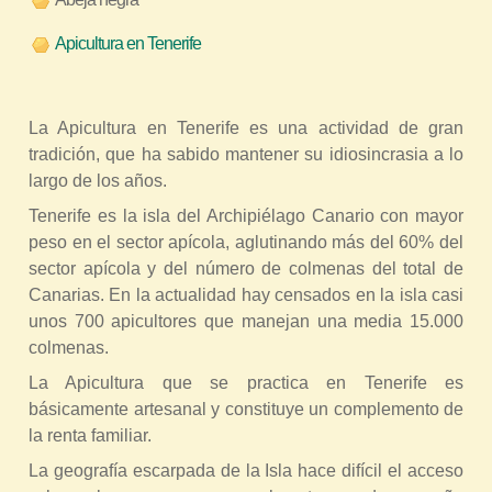
r
Apicultura en Tenerife
a
u
s
La Apicultura en Tenerife es una actividad de gran
t
tradición, que ha sabido mantener su idiosincrasia a lo
e
largo de los años.
d
Tenerife es la isla del Archipiélago Canario con mayor
a
peso en el sector apícola, aglutinando más del 60% del
q
sector apícola y del número de colmenas del total de
Canarias. En la actualidad hay censados en la isla casi
u
unos 700 apicultores que manejan una media 15.000
í
colmenas.
La Apicultura que se practica en Tenerife es
básicamente artesanal y constituye un complemento de
la renta familiar.
La geografía escarpada de la Isla hace difícil el acceso