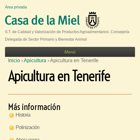
Jump to navigation
Área privada
U
s
e
S.T. de Calidad y Valorización de Productos Agroalimentarios. Consejería
r
Delegada de Sector Primario y Bienestar Animal
m
Menú
e
Inicio
›
Apicultura
›
Apicultura en Tenerife
n
S
Apicultura en Tenerife
u
e
e
n
c
Más información
u
Historia
e
Polinización
n
t
Abeja negra