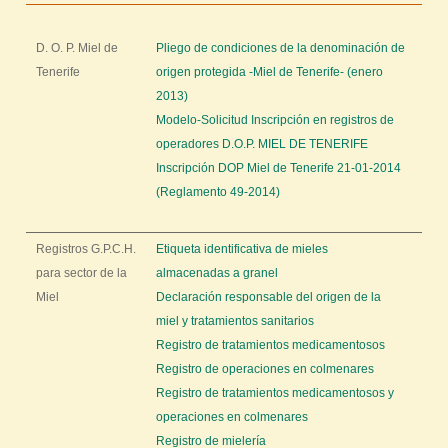
n
c
D. O. P. Miel de
Pliego de condiciones de la denominación de
u
Tenerife
origen protegida -Miel de Tenerife- (enero
e
2013)
n
Modelo-Solicitud Inscripción en registros de
t
operadores D.O.P. MIEL DE TENERIFE
Inscripción DOP Miel de Tenerife 21-01-2014
r
(Reglamento 49-2014)
a
u
Registros G.P.C.H.
Etiqueta identificativa de mieles
s
para sector de la
almacenadas a granel
t
Miel
Declaración responsable del origen de la
e
miel y tratamientos sanitarios
d
Registro de tratamientos medicamentosos
a
Registro de operaciones en colmenares
Registro de tratamientos medicamentosos y
q
operaciones en colmenares
u
Registro de mielería