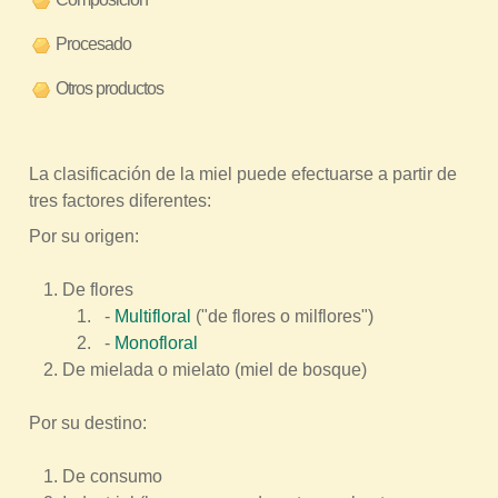
r
Procesado
a
u
Otros productos
s
t
La clasificación de la miel puede efectuarse a partir de
e
tres factores diferentes:
d
Por su origen:
a
q
De flores
u
-
Multifloral
("de flores o milflores")
í
-
Monofloral
De mielada o mielato (miel de bosque)
Por su destino:
De consumo