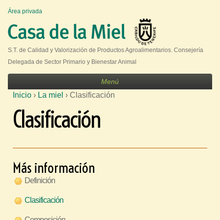
Jump to navigation
Área privada
U
s
e
S.T. de Calidad y Valorización de Productos Agroalimentarios. Consejería
r
Delegada de Sector Primario y Bienestar Animal
m
Menú
e
Inicio
›
La miel
›
Clasificación
n
S
Clasificación
u
e
e
n
c
Más información
u
Definición
e
Clasificación
n
t
Composición