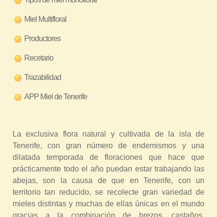
r
Miel Multifloral
a
u
Productores
s
Recetario
t
e
Trazabilidad
d
APP Miel de Tenerife
a
q
u
La exclusiva flora natural y cultivada de la isla de
í
Tenerife, con gran número de endemismos y una
dilatada temporada de floraciones que hace que
prácticamente todo el año puedan estar trabajando las
abejas, son la causa de que en Tenerife, con un
territorio tan reducido, se recolecte gran variedad de
mieles distintas y muchas de ellas únicas en el mundo
gracias a la combinación de brezos, castaños,