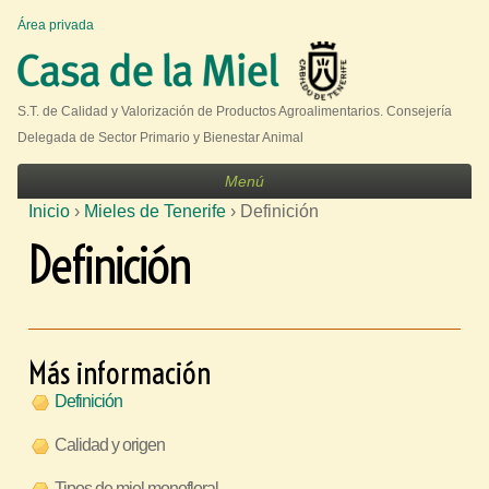
Jump to navigation
Área privada
U
s
e
S.T. de Calidad y Valorización de Productos Agroalimentarios. Consejería
r
Delegada de Sector Primario y Bienestar Animal
m
Menú
e
Inicio
›
Mieles de Tenerife
›
Definición
n
S
Definición
u
e
e
n
c
Más información
u
Definición
e
Calidad y origen
n
t
Tipos de miel monofloral