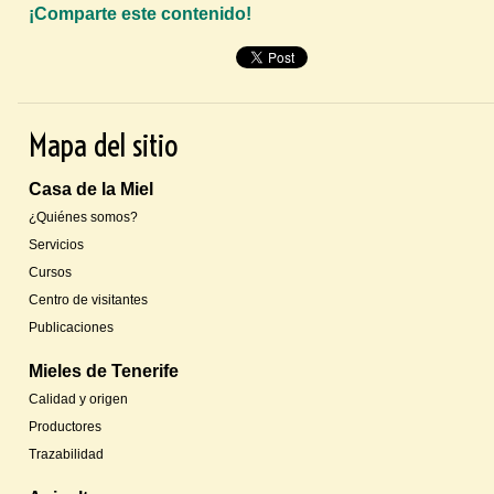
¡Comparte este contenido!
P
i
n
Mapa del sitio
t
e
Casa de la Miel
r
¿Quiénes somos?
e
Servicios
s
Cursos
t
Centro de visitantes
Publicaciones
Mieles de Tenerife
Calidad y origen
Productores
Trazabilidad