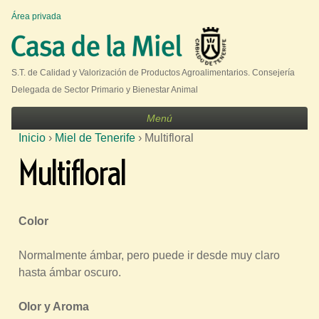
Jump to navigation
Área privada
U
s
e
S.T. de Calidad y Valorización de Productos Agroalimentarios. Consejería
r
Delegada de Sector Primario y Bienestar Animal
m
Menú
e
Inicio
›
Miel de Tenerife
›
Multifloral
n
S
Multifloral
u
e
e
n
Color
c
u
Normalmente ámbar, pero puede ir desde muy claro
hasta ámbar oscuro.
e
n
Olor y Aroma
t