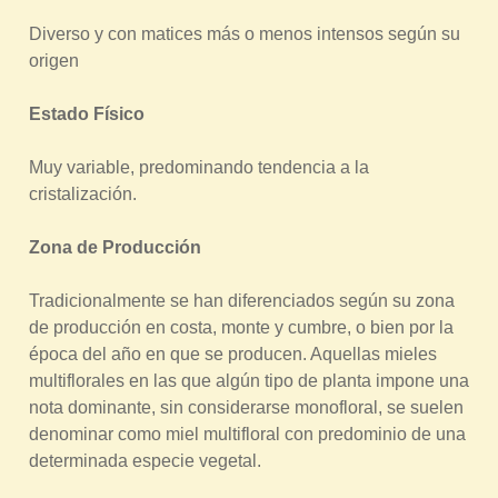
r
Diverso y con matices más o menos intensos según su
a
origen
u
Estado Físico
s
t
Muy variable, predominando tendencia a la
e
cristalización.
d
a
Zona de Producción
q
Tradicionalmente se han diferenciados según su zona
u
de producción en costa, monte y cumbre, o bien por la
í
época del año en que se producen. Aquellas mieles
multiflorales en las que algún tipo de planta impone una
nota dominante, sin considerarse monofloral, se suelen
denominar como miel multifloral con predominio de una
determinada especie vegetal.