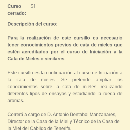
r
Curso
Sí
cerrado:
a
u
Descripción del curso:
s
Para la realización de este cursillo es necesario
t
tener conocimientos previos de cata de mieles que
e
estén acreditados por el curso de Iniciación a la
d
Cata de Mieles o similares.
a
q
Este cursillo es la continuación al curso de Iniciación a
u
la cata de mieles. Se pretende ampliar los
conocimientos sobre la cata de mieles, realizando
í
diferentes tipos de ensayos y estudiando la rueda de
aromas.
Correrá a cargo de D. Antonio Bentabol Manzanares,
Director de la Casa de la Miel y Técnico de la Casa de
la Miel del Cabildo de Tenerife.