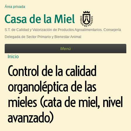
Jump to navigation
Área privada
U
s
e
S.T. de Calidad y Valorización de Productos Agroalimentarios. Consejería
r
Delegada de Sector Primario y Bienestar Animal
m
Menú
e
Inicio
n
S
Control de la calidad
u
e
e
organoléptica de las
n
c
mieles (cata de miel, nivel
u
avanzado)
e
n
t