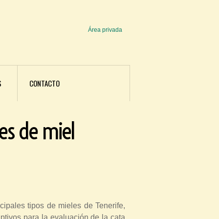
Área privada
U
s
e
r
S
CONTACTO
m
e
es de miel
n
u
ncipales tipos de mieles de Tenerife,
iptivos para la evaluación de la cata