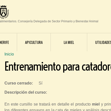
Jump to navigation
oalimentarios. Consejería Delegada de Sector Primario y Bienestar Animal
NERIFE
APICULTURA
LA MIEL
UTILIDADE
Inicio
S
Entrenamiento para catador
e
e
n
Curso cerrado:
Sí
c
Descripción del curso:
u
e
En este cursillo se tratará en detalle el producto
miel
y pri
n
los diferentes ensayos en la cata de mieles y análisis descr