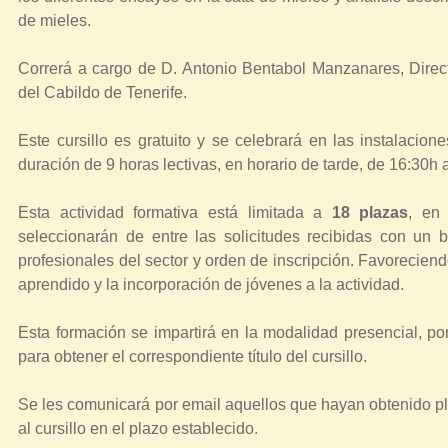
t
de mieles.
r
Correrá a cargo de D. Antonio Bentabol Manzanares, Direct
a
del Cabildo de Tenerife.
u
s
Este cursillo es gratuito y se celebrará en las instalacion
t
duración de 9 horas lectivas, en horario de tarde, de 16:30h
e
d
Esta actividad formativa está limitada a
18 plazas
, en
seleccionarán de entre las solicitudes recibidas con un 
a
profesionales del sector y orden de inscripción. Favoreciendo
q
aprendido y la incorporación de jóvenes a la actividad.
u
í
Esta formación se impartirá en la modalidad presencial, por
para obtener el correspondiente título del cursillo.
Se les comunicará por email aquellos que hayan obtenido pl
al cursillo en el plazo establecido.