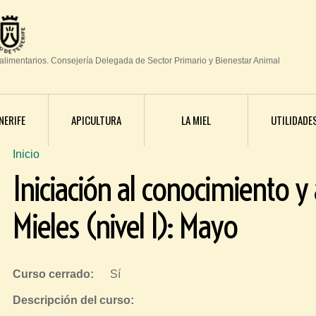
Jump to navigation
oalimentarios. Consejería Delegada de Sector Primario y Bienestar Animal
NERIFE
APICULTURA
LA MIEL
UTILIDADE
Inicio
S
Iniciación al conocimiento y 
e
e
Mieles (nivel I): Mayo
n
c
u
Curso cerrado:
Sí
e
Descripción del curso:
n