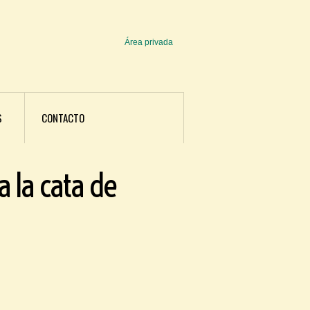
Área privada
U
s
e
r
S
CONTACTO
m
e
a la cata de
n
u