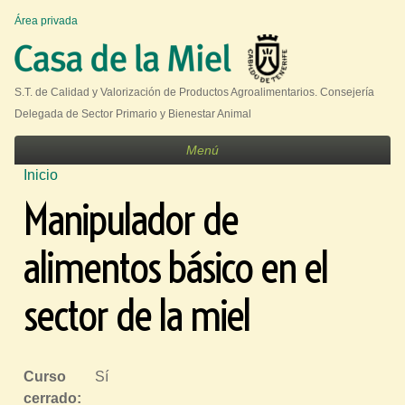
Jump to navigation
Área privada
U
s
e
S.T. de Calidad y Valorización de Productos Agroalimentarios. Consejería
r
Delegada de Sector Primario y Bienestar Animal
m
Menú
e
Inicio
n
S
Manipulador de
u
e
e
alimentos básico en el
n
c
sector de la miel
u
e
n
Curso
Sí
t
cerrado: