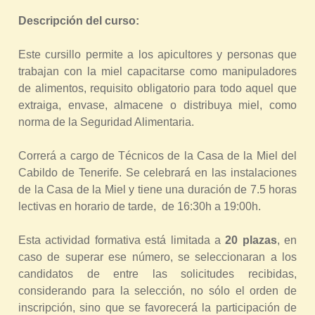
r
Descripción del curso:
a
u
Este cursillo permite a los apicultores y personas que
trabajan con la miel capacitarse como manipuladores
s
de alimentos, requisito obligatorio para todo aquel que
t
extraiga, envase, almacene o distribuya miel, como
e
norma de la Seguridad Alimentaria.
d
a
Correrá a cargo de Técnicos de la Casa de la Miel del
q
Cabildo de Tenerife. Se celebrará en las instalaciones
de la Casa de la Miel y tiene una duración de 7.5 horas
u
lectivas en horario de tarde, de 16:30h a 19:00h.
í
Esta actividad formativa está limitada a
20 plazas
, en
caso de superar ese número, se seleccionaran a los
candidatos de entre las solicitudes recibidas,
considerando para la selección, no sólo el orden de
inscripción, sino que se favorecerá la participación de