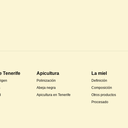
e Tenerife
Apicultura
La miel
rigen
Polinización
Definición
s
Abeja negra
Composición
d
Apicultura en Tenerife
Otros productos
Procesado