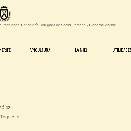
Jump to navigation
oalimentarios. Consejería Delegada de Sector Primario y Bienestar Animal
NERIFE
APICULTURA
LA MIEL
UTILIDADE
A
zález
- Tegueste