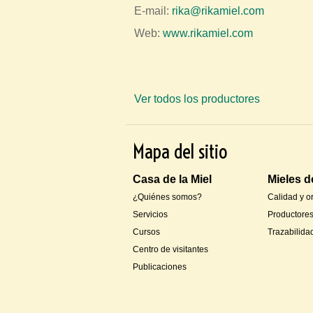
E-mail:
rika@rikamiel.com
t
r
Web:
www.rikamiel.com
a
u
s
Ver todos los productores
t
e
Mapa del sitio
d
a
Casa de la Miel
Mieles d
q
¿Quiénes somos?
Calidad y o
u
Servicios
Productore
í
Cursos
Trazabilida
Centro de visitantes
Publicaciones