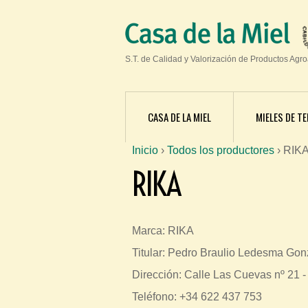
S.T. de Calidad y Valorización de Productos Agr
CASA DE LA MIEL
MIELES DE TE
Inicio
›
Todos los productores
›
RIK
S
RIKA
e
e
n
Marca: RIKA
c
Titular: Pedro Braulio Ledesma Gon
u
Dirección: Calle Las Cuevas nº 21 
e
Teléfono: +34 622 437 753
n