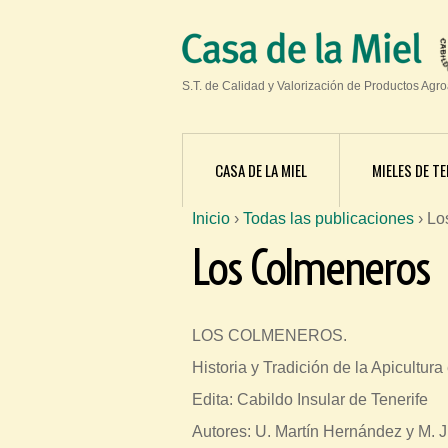
S.T. de Calidad y Valorización de Productos Agr
CASA DE LA MIEL
MIELES DE TE
Inicio
›
Todas las publicaciones
›
Lo
S
Los Colmeneros
e
e
n
LOS COLMENEROS.
c
Historia y Tradición de la Apicultura
u
Edita: Cabildo Insular de Tenerife
e
Autores: U. Martín Hernández y M. J
n