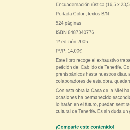
Encuadernación rústica (16,5 x 23,5
t
r
Portada Color , textos B/N
a
524 páginas
u
ISBN 8487340776
s
1ª edición 2005
t
PVP: 14,00€
e
Este libro recoge el exhaustivo trab
d
petición del Cabildo de Tenerife. C
a
prehispánicos hasta nuestros días, as
q
colaboradores de esta obra, quedará
u
Con esta obra la Casa de la Miel ha
í
ocasiones ha permanecido escondida
lo harán en el futuro, puedan sentir
cultural de Tenerife. Es sin duda un
¡Comparte este contenido!