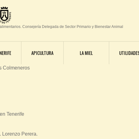
Jump to navigation
oalimentarios. Consejería Delegada de Sector Primario y Bienestar Animal
NERIFE
APICULTURA
LA MIEL
UTILIDADE
s Colmeneros
 en Tenerife
. Lorenzo Perera.