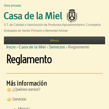
Jump to navigation
Área privada
U
s
e
S.T. de Calidad y Valorización de Productos Agroalimentarios. Consejería
r
Delegada de Sector Primario y Bienestar Animal
m
Menú
e
Inicio
›
Casa de la Miel
›
Servicios
›
Reglamento
n
S
Reglamento
u
e
e
n
c
Más información
u
¿Quiénes somos?
e
Servicios
n
t
Mielería