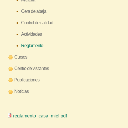
r
Cera de abeja
a
u
Control de calidad
s
Actividades
t
e
Reglamento
d
Cursos
a
Centro de visitantes
q
u
Publicaciones
í
Noticias
reglamento_casa_miel.pdf