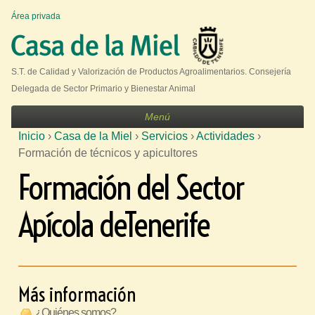
Jump to navigation
Área privada
U
s
e
S.T. de Calidad y Valorización de Productos Agroalimentarios. Consejería
r
Delegada de Sector Primario y Bienestar Animal
m
Menú
e
Inicio
›
Casa de la Miel
›
Servicios
›
Actividades
›
n
S
Formación de técnicos y apicultores
u
e
Formación del Sector
e
Apícola deTenerife
n
c
u
e
Más información
n
t
¿Quiénes somos?