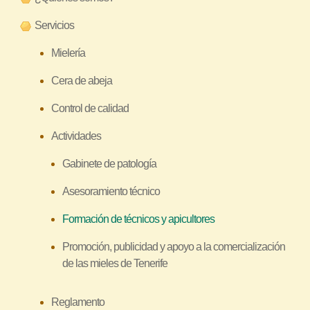
r
Servicios
a
u
Mielería
s
Cera de abeja
t
Control de calidad
e
d
Actividades
a
Gabinete de patología
q
u
Asesoramiento técnico
í
Formación de técnicos y apicultores
Promoción, publicidad y apoyo a la comercialización
de las mieles de Tenerife
Reglamento