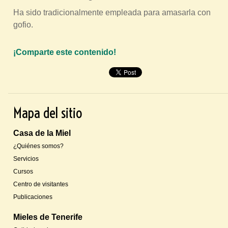
Ha sido tradicionalmente empleada para amasarla con
gofio.
¡Comparte este contenido!
P
i
n
Mapa del sitio
t
e
Casa de la Miel
r
¿Quiénes somos?
e
Servicios
s
Cursos
t
Centro de visitantes
Publicaciones
Mieles de Tenerife