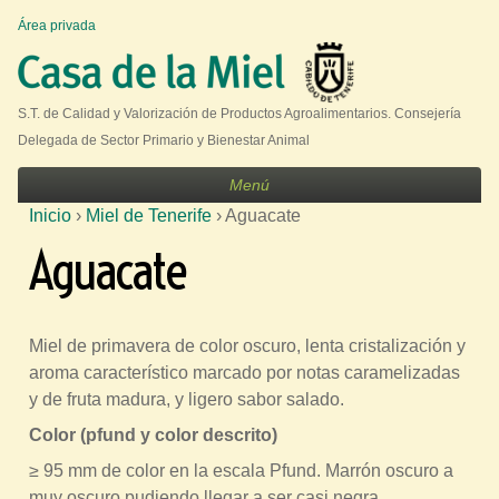
Jump to navigation
Área privada
U
s
e
S.T. de Calidad y Valorización de Productos Agroalimentarios. Consejería
r
Delegada de Sector Primario y Bienestar Animal
m
Menú
e
Inicio
›
Miel de Tenerife
›
Aguacate
n
S
Aguacate
u
e
e
n
Miel de primavera de color oscuro, lenta cristalización y
c
aroma característico marcado por notas caramelizadas
u
y de fruta madura, y ligero sabor salado.
e
Color (pfund y color descrito)
n
≥ 95 mm de color en la escala Pfund. Marrón oscuro a
t
muy oscuro pudiendo llegar a ser casi negra.