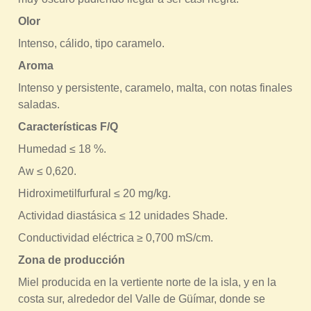
r
Olor
a
Intenso, cálido, tipo caramelo.
u
Aroma
s
Intenso y persistente, caramelo, malta, con notas finales
t
saladas.
e
Características F/Q
d
Humedad ≤ 18 %.
a
q
Aw ≤ 0,620.
u
Hidroximetilfurfural ≤ 20 mg/kg.
í
Actividad diastásica ≤ 12 unidades Shade.
Conductividad eléctrica ≥ 0,700 mS/cm.
Zona de producción
Miel producida en la vertiente norte de la isla, y en la
costa sur, alrededor del Valle de Güímar, donde se