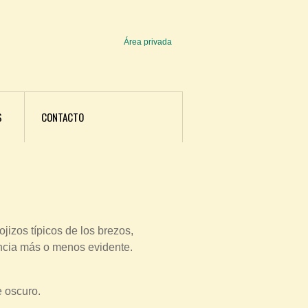
Área privada
U
s
e
r
S
CONTACTO
m
e
n
u
jizos típicos de los brezos,
encia más o menos evidente.
e oscuro.