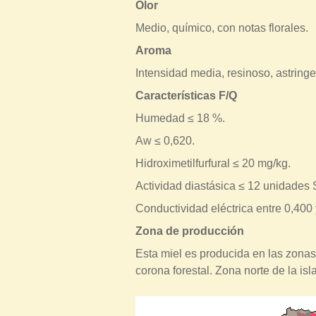
Olor
t
Medio, químico, con notas florales.
r
Aroma
a
u
Intensidad media, resinoso, astringe
s
Características F/Q
t
Humedad ≤ 18 %.
e
Aw ≤ 0,620.
d
Hidroximetilfurfural ≤ 20 mg/kg.
a
Actividad diastásica ≤ 12 unidades
q
Conductividad eléctrica entre 0,400
u
í
Zona de producción
Esta miel es producida en las zonas
corona forestal. Zona norte de la isl