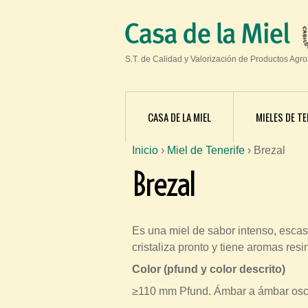
S.T. de Calidad y Valorización de Productos Agr
CASA DE LA MIEL
MIELES DE TE
Inicio
›
Miel de Tenerife
›
Brezal
S
Brezal
e
e
n
Es una miel de sabor intenso, escas
c
cristaliza pronto y tiene aromas re
u
Color (pfund y color descrito)
e
≥110 mm Pfund. Ámbar a ámbar oscur
n