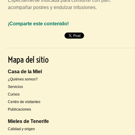
Especialmente indicada para consumir con pan,
acompañar postres y endulzar infusiones.
¡Comparte este contenido!
P
i
n
Mapa del sitio
t
e
Casa de la Miel
r
¿Quiénes somos?
e
Servicios
s
Cursos
t
Centro de visitantes
Publicaciones
Mieles de Tenerife
Calidad y origen