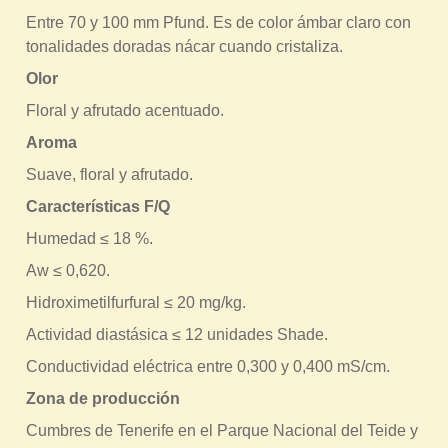
r
Entre 70 y 100 mm Pfund. Es de color ámbar claro con
tonalidades doradas nácar cuando cristaliza.
a
u
Olor
s
Floral y afrutado acentuado.
t
Aroma
e
Suave, floral y afrutado.
d
Características F/Q
a
Humedad ≤ 18 %.
q
Aw ≤ 0,620.
u
í
Hidroximetilfurfural ≤ 20 mg/kg.
Actividad diastásica ≤ 12 unidades Shade.
Conductividad eléctrica entre 0,300 y 0,400 mS/cm.
Zona de producción
Cumbres de Tenerife en el Parque Nacional del Teide y